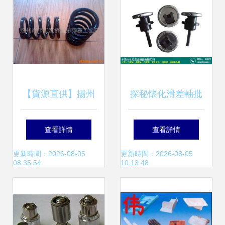
品頻道五金產品批
發推薦
【貨源直供】揚州
探秘懷化滑差軸批
霍橋麗弟彈簧五金
發 水記五金工廠直
查看詳情
查看詳情
廠壓縮彈簧產品精
銷的優質五金產品
更新時間：2026-08-05
更新時間：2026-08-05
08:35:54
10:13:48
選目錄