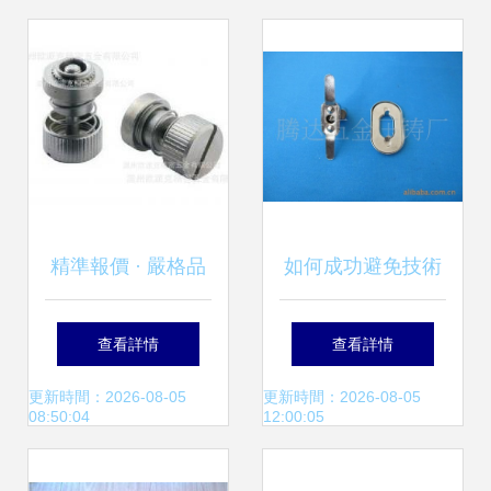
行業的精密之選
一站式采購
精準報價 · 嚴格品
如何成功避免技術
控 解鎖五金螺絲彈
背鍋——程序員生
查看詳情
查看詳情
簧高品質供應新選
存指南
更新時間：2026-08-05
更新時間：2026-08-05
08:50:04
12:00:05
擇——商務聯盟產