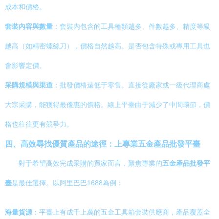
成本和價格。
套裝內容與數量
：套裝內包含的工具種類越多、件數越多、精度等級
越高（如精密螺絲刀），價格自然越高。是否包含特殊或專用工具也
會影響定價。
采購規模與渠道
：批發價格遠低于零售。直接從廠家或一級代理商處
大宗采購，能獲得最優惠的價格。線上平臺由于減少了中間環節，價
格也往往更有競爭力。
四、高效尋找優質產品的途徑：上專業五金產品批發平臺
對于希望高效完成采購的買家而言，聚焦專業的
五金產品批發平
臺
是最佳選擇。以阿里巴巴1688為例：
海量貨源
：平臺上有成千上萬的五金工具箱套裝供應商，產品覆蓋全