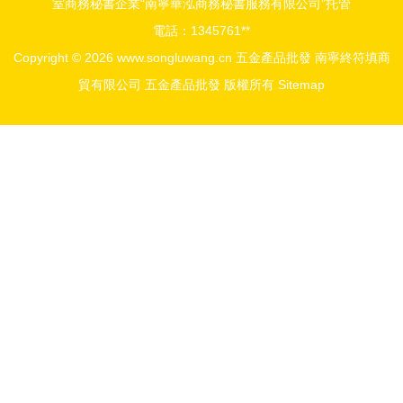
室商務秘書企業“南寧華泓商務秘書服務有限公司”托管
電話：1345761**
Copyright © 2026
www.songluwang.cn
五金產品批發
南寧終符填商
貿有限公司
五金產品批發
版權所有
Sitemap