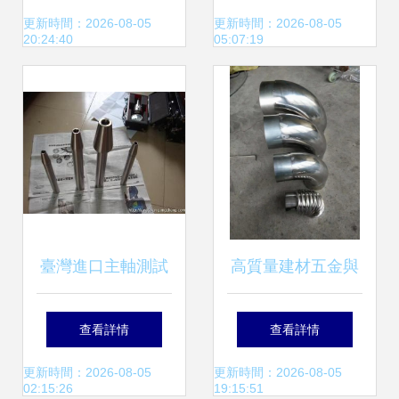
產品庫并拓展渠道
標五金 非標五金產
更新時間：2026-08-05
更新時間：2026-08-05
20:24:40
05:07:19
品】價格,廠家,圖
片,其他緊固件、連
接件,寧波高新區匯
旭科技-
臺灣進口主軸測試
高質量建材五金與
棒BT/SK/hsk系列
不銹鋼配件批發 全
查看詳情
查看詳情
批發指南 五金工具
屋定制、幕墻膠業
更新時間：2026-08-05
更新時間：2026-08-05
02:15:26
19:15:51